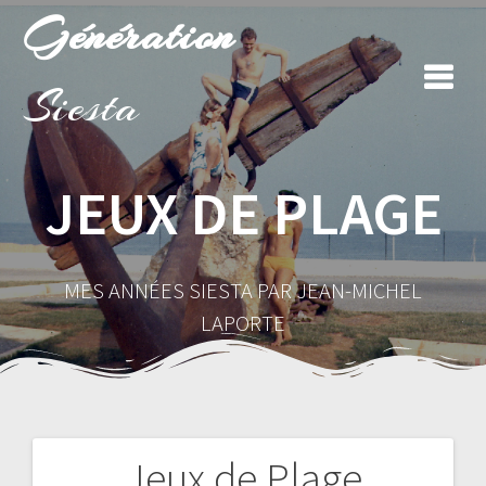
Skip
Génération
to
content
Siesta
JEUX DE PLAGE
MES ANNÉES SIESTA PAR JEAN-MICHEL
LAPORTE
Jeux de Plage