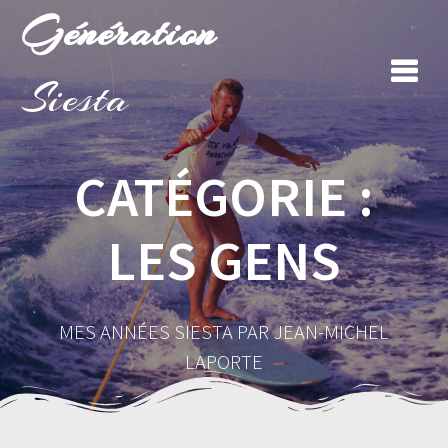
Skip
Génération
to
content
Siesta
CATÉGORIE :
LES GENS
MES ANNÉES SIESTA PAR JEAN-MICHEL
LAPORTE